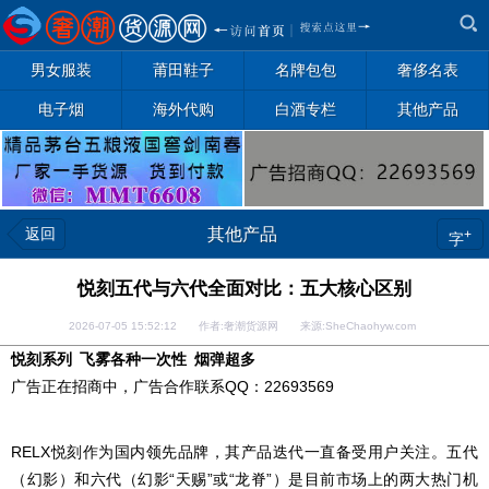
男女服装
莆田鞋子
名牌包包
奢侈名表
电子烟
海外代购
白酒专栏
其他产品
返回
其他产品
+
字
悦刻五代与六代全面对比：五大核心区别
2026-07-05 15:52:12 作者:奢潮货源网 来源:SheChaohyw.com
悦刻系列 飞雾各种一次性 烟弹超多
广告正在招商中，广告合作联系QQ：22693569
RELX悦刻作为国内领先品牌，其产品迭代一直备受用户关注。五代
（幻影）和六代（幻影“天赐”或“龙脊”）是目前市场上的两大热门机