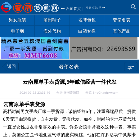
男女服装
莆田鞋子
名牌包包
奢侈名表
电子烟
海外代购
白酒专栏
其他产品
返回
奢侈名表
+
字
云南原单手表货源,5年诚信经营一件代发
2024-07-22 23:31:46 作者:奢潮货源网 来源:SheChaohyw.com
云南原单手表货源
高档时尚男女手表厂家一手货源，诚信经营5年，注重高端品质，提供
8天无理由退换货，自主发货，无痕代发。如今，时尚的卡地亚蓝气球
一直是女性朋友非常喜欢的手表。许多女孩非常喜欢这种手表。事实
上，英国公主是卡地亚蓝气球的忠实粉丝。他们在许多活动中佩戴卡