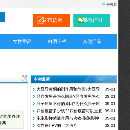
发布货源
加微信群
女性用品
白酒专栏
其他产品
本栏最新
大豆异黄酮的副作用和危害?大豆异
09-01
经血发黑是怎么回事?经血发黑怎么
09-01
黄酮的服用禁忌
卵子质量不好的原因?为什么卵子质
09-01
办
四价疫苗多少钱??四价疫苗可以重复
09-01
量不好
时也要多注
泡泡影抑菌液作用与功效-泡泡影抑
09-01
打吗
...
女性得HPV的十大信号
09-01
菌液200毫升多少钱一瓶