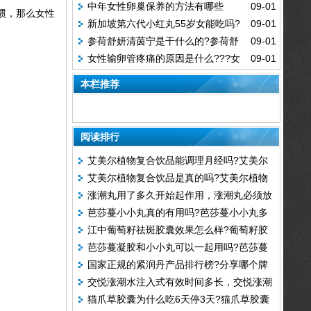
中年女性卵巢保养的方法有哪些
09-01
惯，那么女性
新加坡第六代小红丸55岁女能吃吗?
09-01
参荷舒妍清茵宁是干什么的?参荷舒
09-01
新加坡第六代小红丸价格
女性输卵管疼痛的原因是什么???女
09-01
妍清茵宁在哪里买
性输卵管疼痛吃什么消炎药
本栏推荐
阅读排行
艾美尔植物复合饮品能调理月经吗?艾美尔
艾美尔植物复合饮品是真的吗?艾美尔植物
植物复合饮品多少钱一盒
涨潮丸用了多久开始起作用，涨潮丸必须放
复合饮品可以调理月经不调吗
芭莎蔓小小丸真的有用吗?芭莎蔓小小丸多
进去才可以吗
江中葡萄籽祛斑胶囊效果怎么样?葡萄籽胶
久可以同房
芭莎蔓凝胶和小小丸可以一起用吗?芭莎蔓
囊祛斑是真的吗
国家正规的紧润丹产品排行榜?分享哪个牌
凝胶用了之后几天清洗一次
交悦涨潮水注入式有效时间多长，交悦涨潮
子的紧润丹较好
猫爪草胶囊为什么吃6天停3天?猫爪草胶囊
水几代效果好