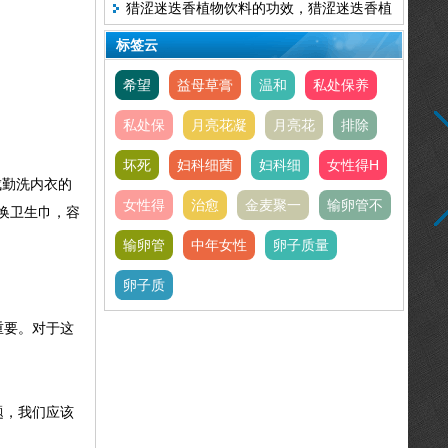
猎涩迷迭香植物饮料的功效，猎涩迷迭香植
会导致血压高吗
物饮料使用方法
标签云
希望
益母草膏
温和
私处保养
私处保
月亮花凝
月亮花
排除
坏死
妇科细菌
妇科细
女性得H
成勤洗内衣的
女性得
治愈
金麦聚一
输卵管不
换卫生巾，容
输卵管
中年女性
卵子质量
卵子质
重要。对于这
。
题，我们应该