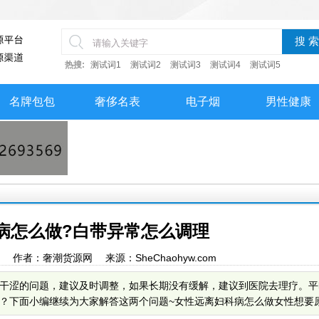
搜 索
热搜:
测试词1
测试词2
测试词3
测试词4
测试词5
名牌包包
奢侈名表
电子烟
男性健康
病怎么做?白带异常怎么调理
24:09 作者：奢潮货源网 来源：SheChaohyw.com
干涩的问题，建议及时调整，如果长期没有缓解，建议到医院去理疗。平
下面小编继续为大家解答这两个问题~女性远离妇科病怎么做女性想要原离