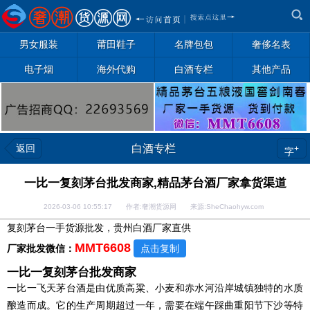
男女服装
莆田鞋子
名牌包包
奢侈名表
电子烟
海外代购
白酒专栏
其他产品
返回
白酒专栏
+
字
一比一复刻茅台批发商家,精品茅台酒厂家拿货渠道
2026-03-06 10:55:17 作者:奢潮货源网 来源:SheChaohyw.com
复刻茅台一手货源批发，贵州白酒厂家直供
MMT6608
厂家批发微信：
点击复制
一比一复刻茅台批发商家
一比一飞天茅台酒是由优质高粱、小麦和赤水河沿岸城镇独特的水质
酿造而成。它的生产周期超过一年，需要在端午踩曲重阳节下沙等特