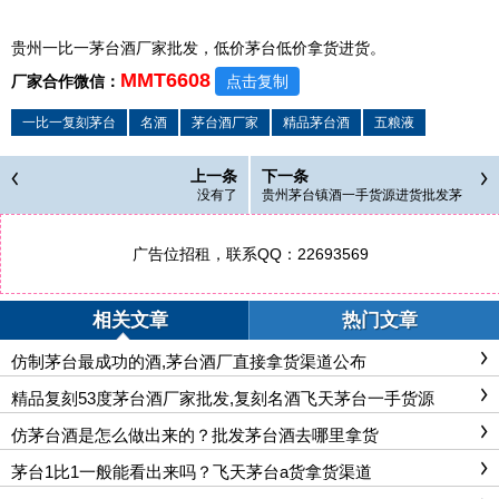
贵州一比一茅台酒厂家批发，低价茅台低价拿货
进货。
MMT6608
厂家合作微信：
点击复制
一比一复刻茅台
名酒
茅台酒厂家
精品茅台酒
五粮液
上一条
下一条
没有了
贵州茅台镇酒一手货源进货批发茅
台,高品质飞天茅台现货全国发货顺
丰包邮
广告位招租，联系QQ：22693569
相关文章
热门文章
仿制茅台最成功的酒,茅台酒厂直接拿货渠道公布
精品复刻53度茅台酒厂家批发,复刻名酒飞天茅台一手货源
仿茅台酒是怎么做出来的？批发茅台酒去哪里拿货
茅台1比1一般能看出来吗？飞天茅台a货拿货渠道